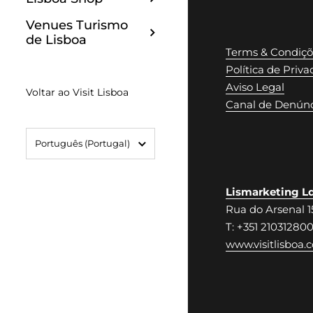
Venues Turismo
de Lisboa
Terms & Condiçõ
Política de Priv
Aviso Legal
Voltar ao Visit Lisboa
Canal de Denúnc
Idioma
Português (portugal)
Lismarketing Ld
Rua do Arsenal 1
T: +351 21031280
www.visitlisboa.