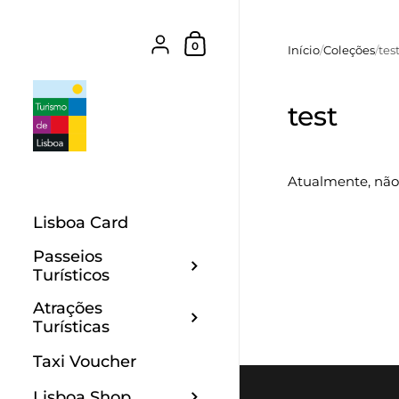
Ir para o conteúdo
Carrinho de Compras
{"title"=>"Conta", "addresses"=>"Ender
0
Início
/
Coleções
/
tes
test
Atualmente, não 
Lisboa Card
Passeios
Turísticos
Atrações
Turísticas
Taxi Voucher
Lisboa Shop