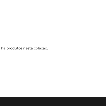
eços", "orders"=>"Pedidos"}
t
há produtos nesta coleção.