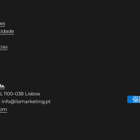
es
acidade
ias
a.
5, 1100-038 Lisboa
0 info@lismarketing.pt
com