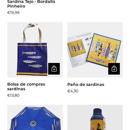
Sardina Tejo - Bordallo
Pinheiro
Precio:
€19,99
Bolsa de compras
Paño de sardinas
sardinas
Precio:
€4,30
Precio:
€13,80