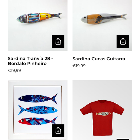
Sardina Tranvía 28 -
Sardina Cucas Guitarra
Bordalo Pinheiro
Precio:
€19,99
Precio:
€19,99