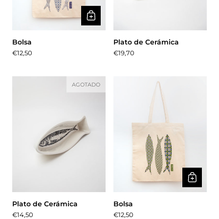
Bolsa
Plato de Cerámica
Precio:
€12,50
Precio:
€19,70
AGOTADO
Plato de Cerámica
Bolsa
Precio:
€14,50
Precio:
€12,50