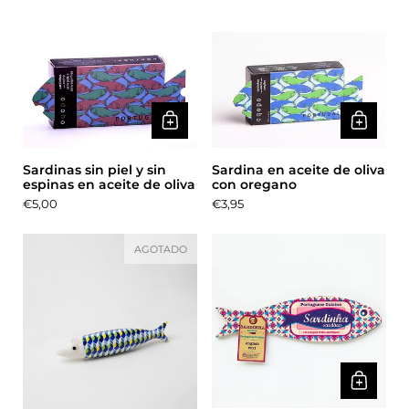
Sardinas sin piel y sin
Sardina en aceite de oliva
espinas en aceite de oliva
con oregano
Precio:
€5,00
Precio:
€3,95
AGOTADO