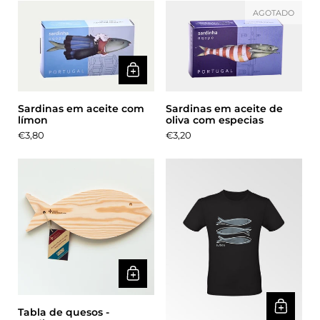
AGOTADO
Sardinas em aceite com
Sardinas em aceite de
límon
oliva com especias
Precio:
€3,80
Precio:
€3,20
Tabla de quesos -