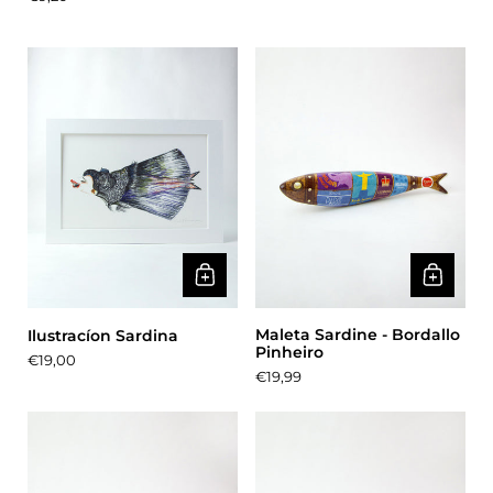
Maleta Sardine - Bordallo
Ilustracíon Sardina
Pinheiro
Precio:
€19,00
Precio:
€19,99