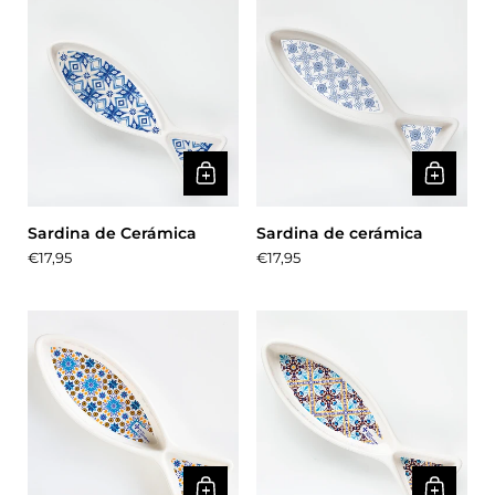
Sardina de Cerámica
Sardina de cerámica
Precio:
€17,95
Precio:
€17,95