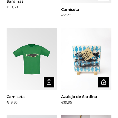
Sardinas
Precio:
€10,50
Camiseta
Precio:
€23,95
Camiseta
Azulejo de Sardina
Precio:
€18,50
Precio:
€19,95