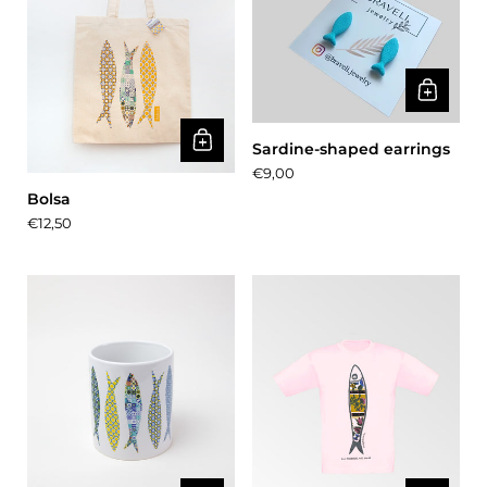
Sardine-shaped earrings
Precio:
€9,00
Bolsa
Precio:
€12,50