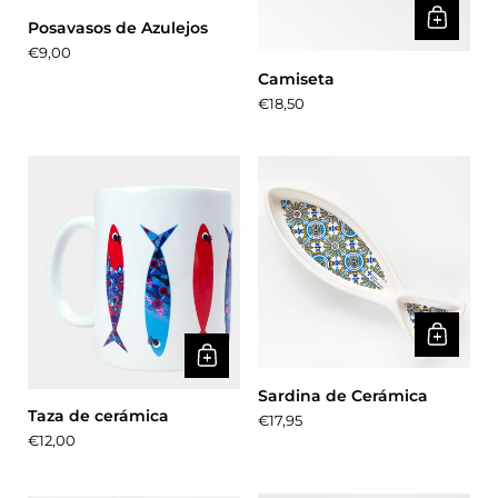
Posavasos de Azulejos
Precio:
€9,00
Camiseta
Precio:
€18,50
Sardina de Cerámica
Taza de cerámica
Precio:
€17,95
Precio:
€12,00