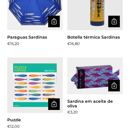
Paraguas Sardinas
Botella térmica Sardinas
Precio:
€15,20
Precio:
€16,80
Sardina em aceite de
oliva
Precio:
€3,20
Puzzle
Precio:
€12,00