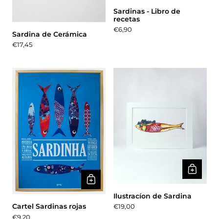
Sardinas - Libro de
recetas
Precio:
€6,90
Sardina de Cerámica
Precio:
€17,45
Ilustracíon de Sardina
Cartel Sardinas rojas
Precio:
€19,00
Precio:
€9,20